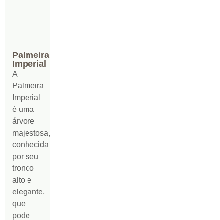
Palmeira
Imperial
A
Palmeira
Imperial
é uma
árvore
majestosa,
conhecida
por seu
tronco
alto e
elegante,
que
pode