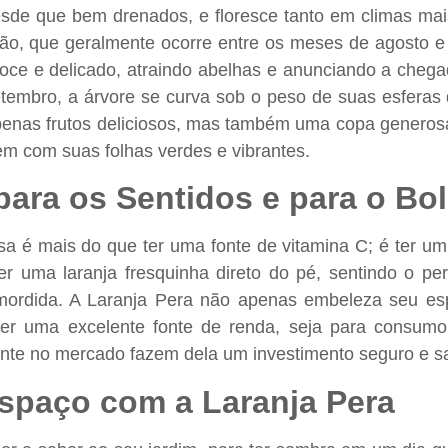
desde que bem drenados, e floresce tanto em climas m
ão, que geralmente ocorre entre os meses de agosto e 
e e delicado, atraindo abelhas e anunciando a chegad
etembro, a árvore se curva sob o peso de suas esferas
penas frutos deliciosos, mas também uma copa genero
m com suas folhas verdes e vibrantes.
ara os Sentidos e para o Bo
a é mais do que ter uma fonte de vitamina C; é ter u
r uma laranja fresquinha direto do pé, sentindo o per
mordida. A Laranja Pera não apenas embeleza seu e
r uma excelente fonte de renda, seja para consumo 
nte no mercado fazem dela um investimento seguro e s
spaço com a Laranja Pera