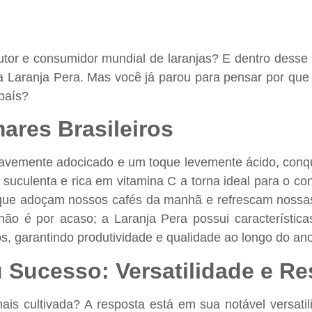
utor e consumidor mundial de laranjas? E dentro desse 
 Laranja Pera. Mas você já parou para pensar por que 
país?
ares Brasileiros
avemente adocicado e um toque levemente ácido, conqui
suculenta e rica em vitamina C a torna ideal para o c
, que adoçam nossos cafés da manhã e refrescam nossa
não é por acaso; a Laranja Pera possui característi
os, garantindo produtividade e qualidade ao longo do ano
Sucesso: Versatilidade e Re
is cultivada? A resposta está em sua notável versatil