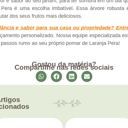
or e sabor ao seu jardim, para ter sombra em um dia qu
 Pera é uma escolha imbatível. Essa árvore robusta 
tar dos seus frutos mais deliciosos.
dância e sabor para sua casa ou propriedade? Ent
rçamento personalizado. Nossa equipe especializada est
s passos rumo ao seu próprio pomar de Laranja Pera!
Gostou da matéria?
Compartilhe nas redes sociais
rtigos
acionados