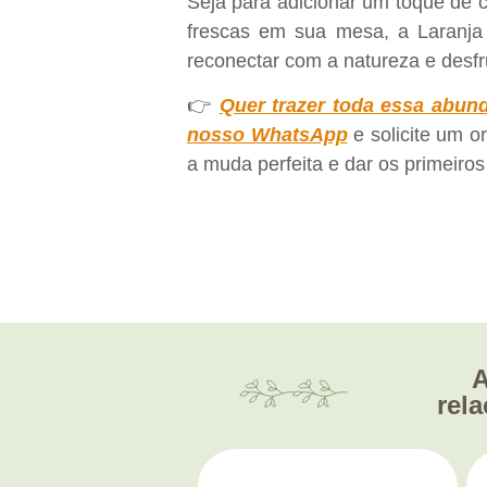
Seja para adicionar um toque de c
frescas em sua mesa, a Laranja
reconectar com a natureza e desfru
👉
Quer trazer toda essa abun
nosso WhatsApp
e solicite um o
a muda perfeita e dar os primeiro
A
rel