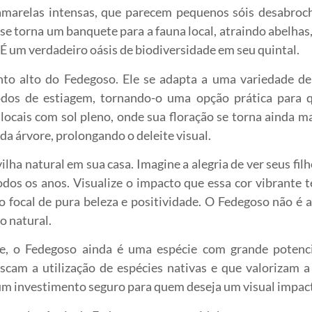
amarelas intensas, que parecem pequenos sóis desabroc
 torna um banquete para a fauna local, atraindo abelhas,
. É um verdadeiro oásis de biodiversidade em seu quintal.
onto alto do Fedegoso. Ele se adapta a uma variedade d
odos de estiagem, tornando-o uma opção prática para
 locais com sol pleno, onde sua floração se torna ainda ma
a árvore, prolongando o deleite visual.
lha natural em sua casa. Imagine a alegria de ver seus fi
dos os anos. Visualize o impacto que essa cor vibrante 
o focal de pura beleza e positividade. O Fedegoso não é 
o natural.
de, o Fedegoso ainda é uma espécie com grande potenci
cam a utilização de espécies nativas e que valorizam a
um investimento seguro para quem deseja um visual impac