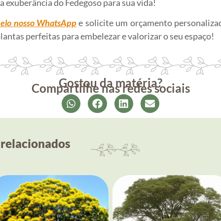
 a exuberância do Fedegoso para sua vida!
pelo nosso WhatsApp
e solicite um orçamento personalizad
plantas perfeitas para embelezar e valorizar o seu espaço!
Gostou da matéria?
Compartilhe nas redes sociais
 relacionados