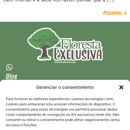
Próximo
→
Blog
Quem somos
Gerenciar o consentimento
Estrada da Boiada km 5.5 S/N Zona Rural Nova
Para fornecer as melhores experiências, usamos tecnologias como
Vinhedo SP Cep: 13284-068
cookies para armazenar e/ou acessar informações do dispositivo. O
consentimento para essas tecnologias nos permitirá processar dados
Km 1,5 da Rodovia Vereador Cid Vieira de Magalhães
como comportamento de navegação ou IDs exclusivos neste site. Não
no município de Dona Euzébia - MG
consentir ou retirar o consentimento pode afetar negativamente certos
recursos e funções.