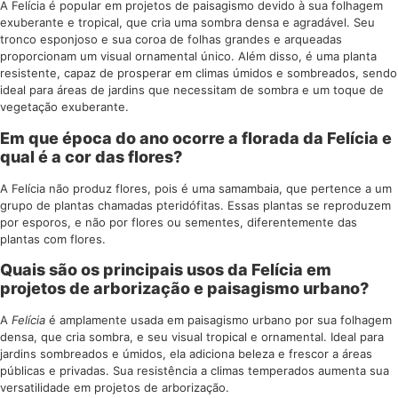
A Felícia é popular em projetos de paisagismo devido à sua folhagem
exuberante e tropical, que cria uma sombra densa e agradável. Seu
tronco esponjoso e sua coroa de folhas grandes e arqueadas
proporcionam um visual ornamental único. Além disso, é uma planta
resistente, capaz de prosperar em climas úmidos e sombreados, sendo
ideal para áreas de jardins que necessitam de sombra e um toque de
vegetação exuberante.
Em que época do ano ocorre a florada da Felícia e
qual é a cor das flores?
A Felícia não produz flores, pois é uma samambaia, que pertence a um
grupo de plantas chamadas pteridófitas. Essas plantas se reproduzem
por esporos, e não por flores ou sementes, diferentemente das
plantas com flores.
Quais são os principais usos da Felícia em
projetos de arborização e paisagismo urbano?
A
Felícia
é amplamente usada em paisagismo urbano por sua folhagem
densa, que cria sombra, e seu visual tropical e ornamental. Ideal para
jardins sombreados e úmidos, ela adiciona beleza e frescor a áreas
públicas e privadas. Sua resistência a climas temperados aumenta sua
versatilidade em projetos de arborização.